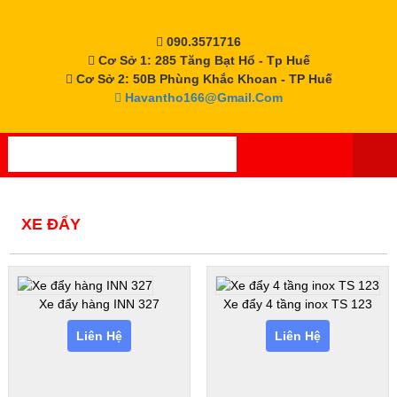
Skip
to
090.3571716
content
Cơ Sở 1: 285 Tăng Bạt Hổ - Tp Huế
Cơ Sở 2: 50B Phùng Khắc Khoan - TP Huế
Havantho166@gmail.com
XE ĐẨY
Xe đẩy hàng INN 327
Xe đẩy 4 tầng inox TS 123
Liên Hệ
Liên Hệ