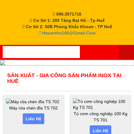
Skip
to
090.3571716
content
Cơ Sở 1: 285 Tăng Bạt Hổ - Tp Huế
Cơ Sở 2: 50B Phùng Khắc Khoan - TP Huế
Havantho166@gmail.com
SẢN XUẤT - GIA CÔNG SẢN PHẨM INOX TẠI
HUẾ
Máy rửa chén đĩa TS 702
Tủ cơm công nghiệp 100 Kg
Liên Hệ
TS 701
Liên Hệ