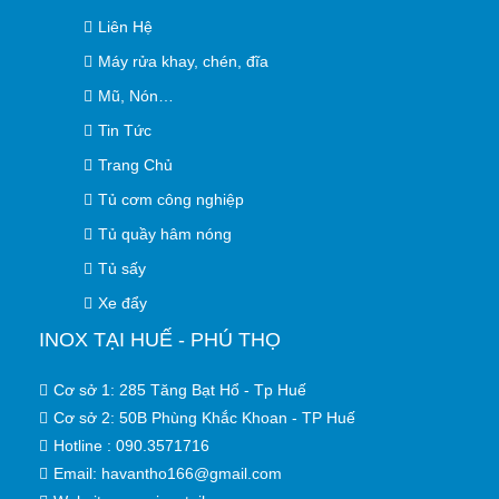
Liên Hệ
Máy rửa khay, chén, đĩa
Mũ, Nón…
Tin Tức
Trang Chủ
Tủ cơm công nghiệp
Tủ quầy hâm nóng
Tủ sấy
Xe đẩy
INOX TẠI HUẾ - PHÚ THỌ
Cơ sở 1: 285 Tăng Bạt Hổ - Tp Huế
Cơ sở 2: 50B Phùng Khắc Khoan - TP Huế
Hotline : 090.3571716
Email: havantho166@gmail.com