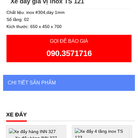
Xe đẩy gia vị inox TS 121
Chất liệu: inox #304,dày 1mm
Số tầng: 02
Kích thước: 650 x 450 x 700
GỌI ĐỂ BÁO GIÁ
090.3571716
CHI TIẾT SẢN PHẨM
XE ĐẨY
Xe đẩy hàng INN 327