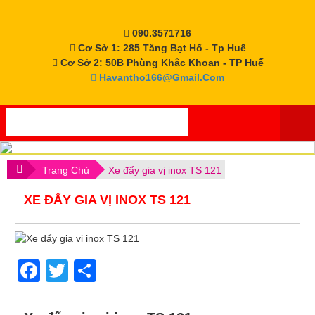
Skip
to
090.3571716
content
Cơ Sở 1: 285 Tăng Bạt Hổ - Tp Huế
Cơ Sở 2: 50B Phùng Khắc Khoan - TP Huế
Havantho166@gmail.com
.
Trang Chủ
Xe đẩy gia vị inox TS 121
XE ĐẨY GIA VỊ INOX TS 121
Facebook
Twitter
Share