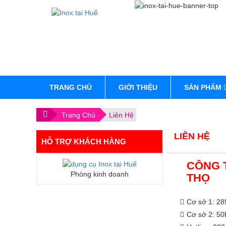
Skip
to
content
TRANG CHỦ
GIỚI THIỆU
SẢN PHẨM
.
Trang Chủ
Liên Hệ
LIÊN HỆ
HỖ TRỢ KHÁCH HÀNG
CÔNG T
Phòng kinh doanh
THỌ
Cơ sở 1: 28
Cơ sở 2: 5