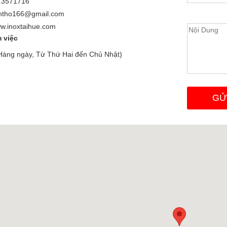
0.3571716
antho166@gmail.com
w.inoxtaihue.com
 việc
(Hàng ngày, Từ Thứ Hai đến Chủ Nhật)