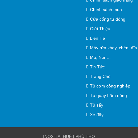
Chính sách giao hàng
Chính sách mua
Cửa cổng tự động
Giới Thiệu
Liên Hệ
Máy rửa khay, chén, đĩa
Mũ, Nón…
Tin Tức
Trang Chủ
Tủ cơm công nghiệp
Tủ quầy hâm nóng
Tủ sấy
Xe đẩy
INOX TẠI HUẾ | PHÚ THỌ