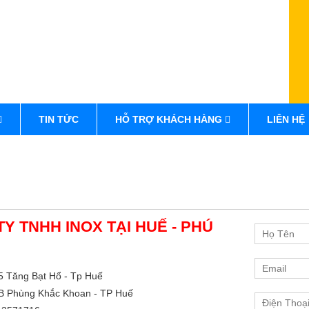
TIN TỨC
HỖ TRỢ KHÁCH HÀNG
LIÊN HỆ
Y TNHH INOX TẠI HUẾ - PHÚ
5 Tăng Bạt Hổ - Tp Huế
0B Phùng Khắc Khoan - TP Huế