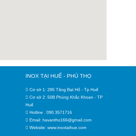
INOX TẠI HUẾ - PHÚ THỌ
Cơ sở 1: 285 Tăng Bạt Hổ - Tp Huế
Cơ sở 2: 50B Phùng Khắc Khoan - TP
Huế
Hotline : 090.3571716
Email: havantho166@gmail.com
Website: www.inoxtaihue.com