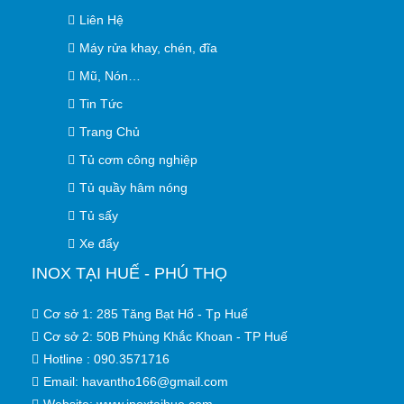
Liên Hệ
Máy rửa khay, chén, đĩa
Mũ, Nón…
Tin Tức
Trang Chủ
Tủ cơm công nghiệp
Tủ quầy hâm nóng
Tủ sấy
Xe đẩy
INOX TẠI HUẾ - PHÚ THỌ
Cơ sở 1: 285 Tăng Bạt Hổ - Tp Huế
Cơ sở 2: 50B Phùng Khắc Khoan - TP Huế
Hotline : 090.3571716
Email: havantho166@gmail.com
Website: www.inoxtaihue.com