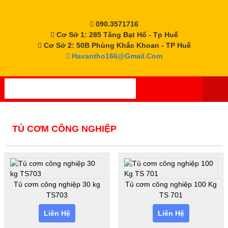
Skip
to
090.3571716
content
Cơ Sở 1: 285 Tăng Bạt Hổ - Tp Huế
Cơ Sở 2: 50B Phùng Khắc Khoan - TP Huế
Havantho166@gmail.com
TỦ CƠM CÔNG NGHIỆP
Tủ cơm công nghiệp 30 kg
Tủ cơm công nghiệp 100 Kg
TS703
TS 701
Liên Hệ
Liên Hệ