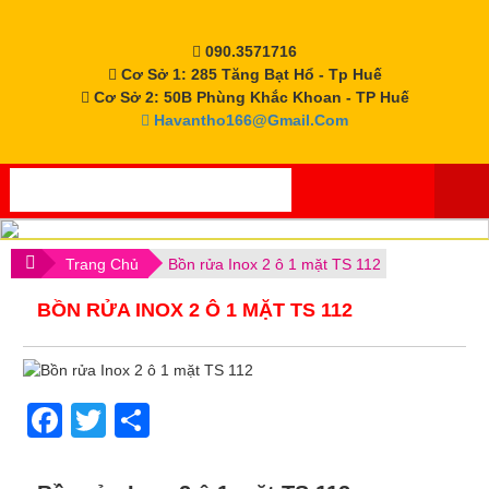
Skip
to
090.3571716
content
Cơ Sở 1: 285 Tăng Bạt Hổ - Tp Huế
Cơ Sở 2: 50B Phùng Khắc Khoan - TP Huế
Havantho166@gmail.com
.
Trang Chủ
Bồn rửa Inox 2 ô 1 mặt TS 112
BỒN RỬA INOX 2 Ô 1 MẶT TS 112
Facebook
Twitter
Share