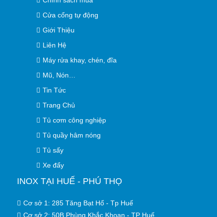
Chính sách mua
Cửa cổng tự động
Giới Thiệu
Liên Hệ
Máy rửa khay, chén, đĩa
Mũ, Nón…
Tin Tức
Trang Chủ
Tủ cơm công nghiệp
Tủ quầy hâm nóng
Tủ sấy
Xe đẩy
INOX TẠI HUẾ - PHÚ THỌ
Cơ sở 1: 285 Tăng Bạt Hổ - Tp Huế
Cơ sở 2: 50B Phùng Khắc Khoan - TP Huế